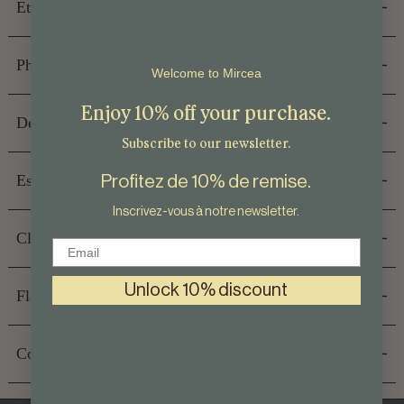
Ethos
Philosophie
Welcome to Mircea
Enjoy 10% off your purchase.
Design durable
Subscribe to our newsletter.
Profitez de 10% de remise.
Essences naturelles
Inscrivez-vous à notre newsletter.
Clean formulae
Email
Unlock 10% discount
Flacon en verre
Coastal living